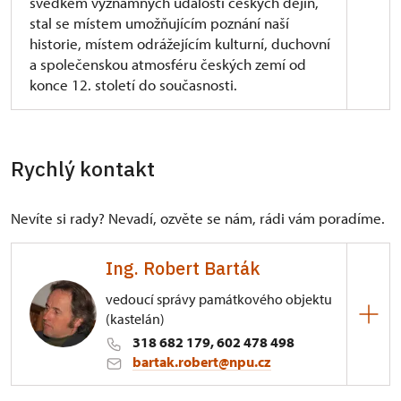
svědkem významných událostí českých dějin,
stal se místem umožňujícím poznání naší
historie, místem odrážejícím kulturní, duchovní
a společenskou atmosféru českých zemí od
konce 12. století do současnosti.
Původně gotická tvrz staročeského rodu Buziců
z 1. pol. 13. st., která byla v 2. pol. 16. st.
přestavěna na renesanční zámek Jiřím Lokšanem
Rychlý kontakt
z Lokšan, místokancléřem českého krále a římského
císaře Ferdinanda I. Historickým skvostem je
Nevíte si rady? Nevadí, ozvěte se nám, rádi vám poradíme.
zámecká knihovna, zvaná Lokšanská, nejstarší
zámecký knihovní sál v Čechách dochovaný
v původní podobě z roku 1558. V době
Ing. Robert Barták
pobělohorské získal zámek královský prokurátor
vedoucí správy památkového objektu
Přibík Jeníšek z Újezda. Nejvýznamnější
(kastelán)
architektonickou úpravou zámku tohoto období je
318 682 179, 602 478 498
raně barokní kaple Neposkvrněného početí Panny
bartak.robert@npu.cz
Marie z let 1625
1632 s rokokovými varhany
–
Vojtěcha Schreiera z Kuksu z roku 1796. V letech
ÚPS v Ústí nad Labem