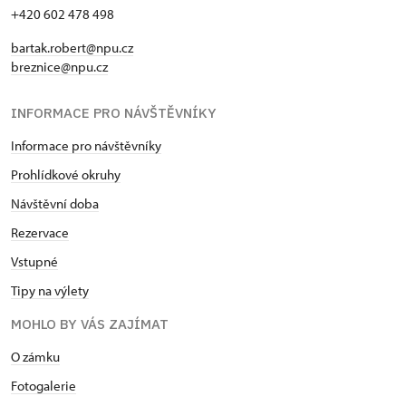
celku poskytovala návštěvníkům dobrý pocit a
+420 602 478 498
příjemný zážitek, načerpání sil, získání vědomostí a
bartak.robert@npu.cz
poznání, uvědomění si úcty ke slavné historii. Úcta
breznice@npu.cz
k naší minulosti vede v důsledku k posílení
vlastního sebevědomí a k jistějšímu ukotvení ke
INFORMACE PRO NÁVŠTĚVNÍKY
komunitě, ve které žijeme.
Informace pro návštěvníky
Prohlídkové okruhy
Návštěvní doba
Rezervace
Vstupné
Tipy na výlety
MOHLO BY VÁS ZAJÍMAT
O zámku
Fotogalerie