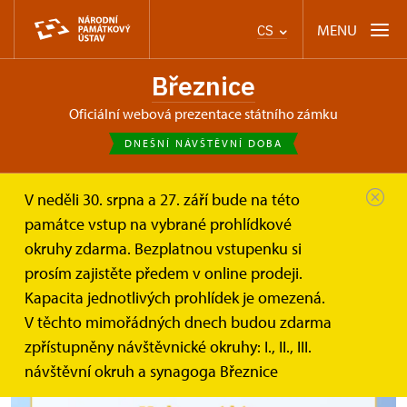
MENU
CS
Březnice
oficiální webová prezentace státního zámku
DNEŠNÍ NÁVŠTĚVNÍ DOBA
V neděli 30. srpna a 27. září bude na této
Březnice
O zámku
památce vstup na vybrané prohlídkové
okruhy zdarma. Bezplatnou vstupenku si
Státní zámek Březnice
prosím zajistěte předem v online prodeji.
Kapacita jednotlivých prohlídek je omezená.
Národní kulturní památka spravovaná Národním
V těchto mimořádných dnech budou zdarma
památkovým ústavem
zpřístupněny návštěvnické okruhy: I., II., III.
návštěvní okruh a synagoga Březnice