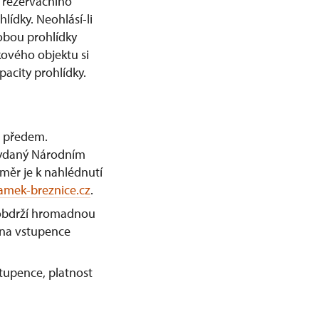
 rezervačního
ídky. Neohlásí-li
obou prohlídky
kového objektu si
acity prohlídky.
é předem.
 vydaný Národním
ěr je k nahlédnutí
mek-breznice.cz
.
 obdrží hromadnou
 na vstupence
stupence, platnost