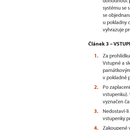
dohodnout p
systému se s
se objednaná
u pokladny o
vyhrazuje p
Článek 3 – VSTUP
Za prohlídku
Vstupné a sl
památkovým 
v pokladně 
Po zaplacen
vstupenku).
vyznačen čas
Nedostaví-li
vstupenky p
Zakoupené vs