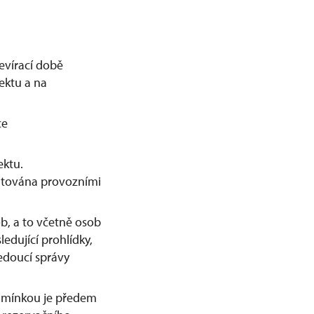
evírací době
ektu a na
ce
ektu.
mitována provozními
b, a to včetně osob
edující prohlídky,
edoucí správy
odmínkou je předem