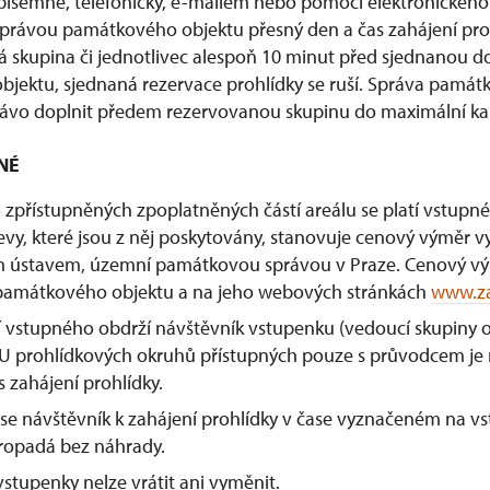
ísemně, telefonicky, e-mailem nebo pomocí elektronického
právou památkového objektu přesný den a čas zahájení prohl
 skupina či jednotlivec alespoň 10 minut před sjednanou d
bjektu, sjednaná rezervace prohlídky se ruší. Správa památ
rávo doplnit předem rezervovanou skupinu do maximální kap
NÉ
 zpřístupněných zpoplatněných částí areálu se platí vstupn
evy, které jsou z něj poskytovány, stanovuje cenový výměr
ústavem, územní památkovou správou v Praze. Cenový vým
památkového objektu a na jeho webových stránkách
www.za
í vstupného obdrží návštěvník vstupenku (vedoucí skupiny
 U prohlídkových okruhů přístupných pouze s průvodcem je
 zahájení prohlídky.
 se návštěvník k zahájení prohlídky v čase vyznačeném na v
ropadá bez náhrady.
tupenky nelze vrátit ani vyměnit.