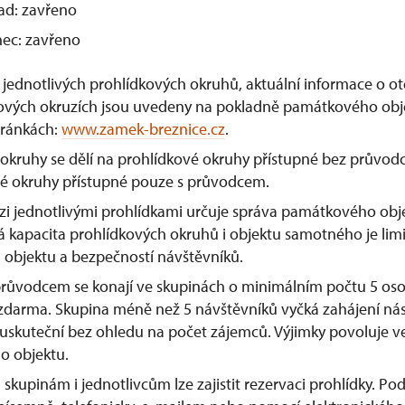
pad: zavřeno
nec: zavřeno
 jednotlivých prohlídkových okruhů, aktuální informace o ot
kových okruzích jsou uvedeny na pokladně památkového obj
ránkách:
www.zamek-breznice.cz
.
okruhy se dělí na prohlídkové okruhy přístupné bez průvod
vé okruhy přístupné pouze s průvodcem.
zi jednotlivými prohlídkami určuje správa památkového obj
á kapacita prohlídkových okruhů i objektu samotného je li
objektu a bezpečností návštěvníků.
průvodcem se konají ve skupinách o minimálním počtu 5 oso
darma. Skupina méně než 5 návštěvníků vyčká zahájení násl
 uskuteční bez ohledu na počet zájemců. Výjimky povoluje v
o objektu.
upinám i jednotlivcům lze zajistit rezervaci prohlídky. P