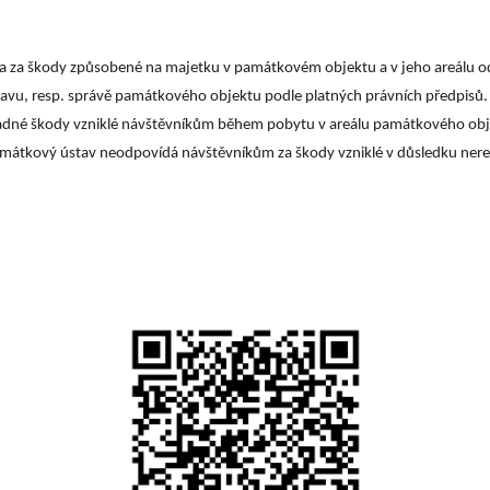
 a za škody způsobené na majetku v památkovém objektu a v jeho areálu o
u, resp. správě památkového objektu podle platných právních předpisů
dné škody vzniklé návštěvníkům během pobytu v areálu památkového obje
amátkový ústav neodpovídá návštěvníkům za škody vzniklé v důsledku ner