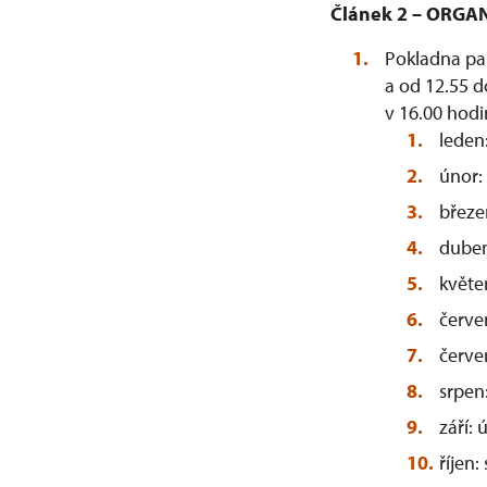
Článek 2 – ORG
Pokladna pa
a od 12.55 do
v 16.00 hodin
leden
únor:
březe
duben
květe
červe
červe
srpen
září:
říjen: