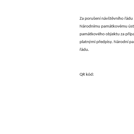
Za porušení návštěvního řádu
Národnímu památkovému ústav
památkového objektu za přípa
platnými předpisy. Národní p
řádu.
QR kód: