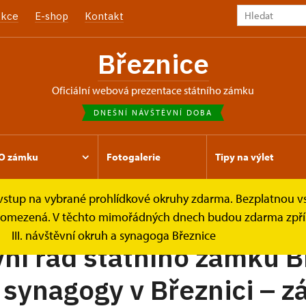
kce
E-shop
Kontakt
Březnice
oficiální webová prezentace státního zámku
DNEŠNÍ NÁVŠTĚVNÍ DOBA
O zámku
Fotogalerie
Tipy na výlet
e vstup na vybrané prohlídkové okruhy zdarma. Bezplatnou v
ávštěvní řád
je omezená. V těchto mimořádných dnech budou zdarma zpříst
III. návštěvní okruh a synagoga Březnice
ní řád státního zámku B
 synagogy v Březnici – z