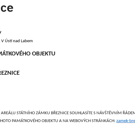
ace
av
 Ústí nad Labem
MÁTKOVÉHO OBJEKTU
ŘEZNICE
REÁLU STÁTNÍHO ZÁMKU BŘEZNICE SOUHLASÍTE S NÁVŠTĚVNÍM ŘÁDEM
OHOTO PAMÁTKOVÉHO OBJEKTU A NA WEBOVÝCH STRÁNKÁCH:
zamek-br