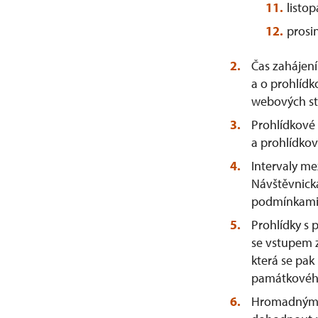
listo
prosi
Čas zahájení
a o prohlíd
webových st
Prohlídkové 
a prohlídko
Intervaly me
Návštěvnick
podmínkami 
Prohlídky s 
se vstupem z
která se pak
památkovéh
Hromadným sk