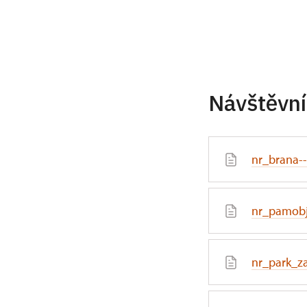
Návštěvní
nr_brana--
nr_pamobj
nr_park_z