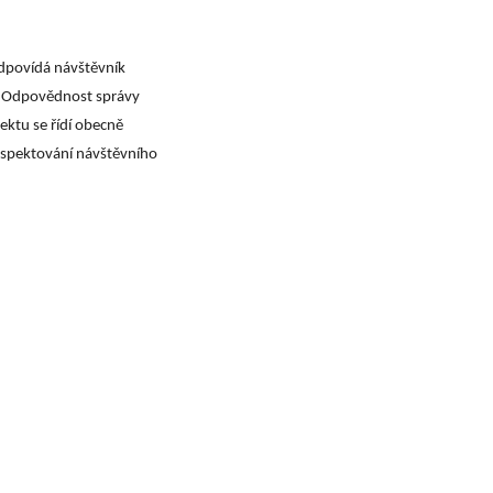
dpovídá návštěvník
. Odpovědnost správy
ktu se řídí obecně
espektování návštěvního