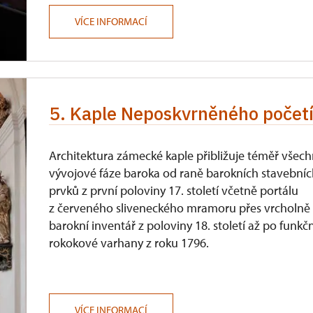
VÍCE INFORMACÍ
5. Kaple Neposkvrněného počet
Architektura zámecké kaple přibližuje téměř všec
vývojové fáze baroka od raně barokních stavební
prvků z první poloviny 17. století včetně portálu
z červeného sliveneckého mramoru přes vrcholně
barokní inventář z poloviny 18. století až po funkč
rokokové varhany z roku 1796.
VÍCE INFORMACÍ