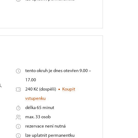
é
tento okruh je dnes otevřen 9.00 –
17.00
.
240 Kč (dospělí)
Koupit
vstupenku
délka 65 minut
max. 33 osob
rezervace není nutná
lze uplatnit permanentku