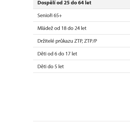
Dospělí od 25 do 64 let
Senioři 65+
Mládež od 18 do 24 let
Držitelé průkazu ZTP, ZTP/P
Děti od 6 do 17 let
Děti do 5 let
Průvodce držitele průkazu ZTP/P
Pedagogický dozor (pro školní skupiny 1 o
Průvodce organizované skupiny (pro skupi
Karta zaměstnance PO MK ČR s QR kódem M