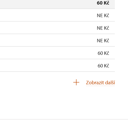
60 Kč
NE Kč
NE Kč
NE Kč
60 Kč
60 Kč
zdarma
Zobrazit další
soba na 10 dětí)
zdarma
nu 1 osoba 15 osob)
neposkytuje se
K ČR (pouze držitel)
neposkytuje se