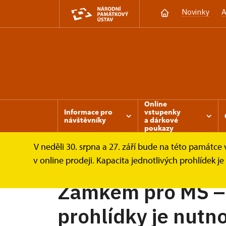
Novinky
A
Online
Informace pro
vstupenky
návštěvníky
a dárkové
poukazy
V neděli 30. srpna a 27. září bude na této památc
Březnice
Informace pro návštěvníky
P
v online prodeji. Kapacita jednotlivých prohlídek 
Zámkem pro MŠ – 
prohlídky je nutn