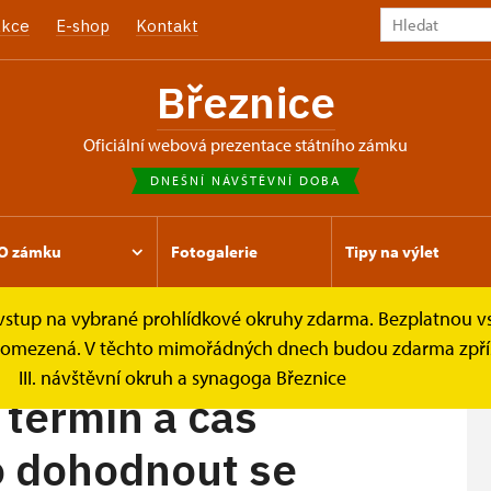
kce
E-shop
Kontakt
Březnice
oficiální webová prezentace státního zámku
DNEŠNÍ NÁVŠTĚVNÍ DOBA
O zámku
Fotogalerie
Tipy na výlet
e vstup na vybrané prohlídkové okruhy zdarma. Bezplatnou v
rohlídkové okruhy
Zámkem pro MŠ – termín a čas...
je omezená. V těchto mimořádných dnech budou zdarma zpříst
III. návštěvní okruh a synagoga Březnice
termín a čas
o dohodnout se