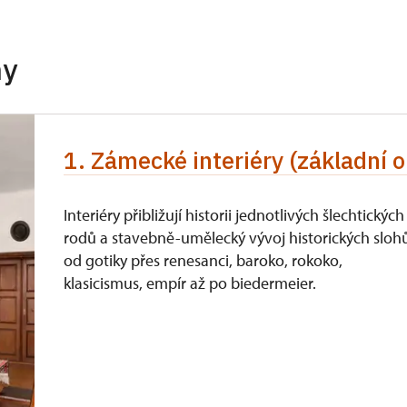
neposkytuje se
itel a 1 osoba)
neposkytuje se
hy
 držitel)
neposkytuje se
íslušníci)
neposkytuje se
1. Zámecké interiéry (základní o
neposkytuje se
Interiéry přibližují historii jednotlivých šlechtických
rodů a stavebně-umělecký vývoj historických sloh
od gotiky přes renesanci, baroko, rokoko,
klasicismus, empír až po biedermeier.