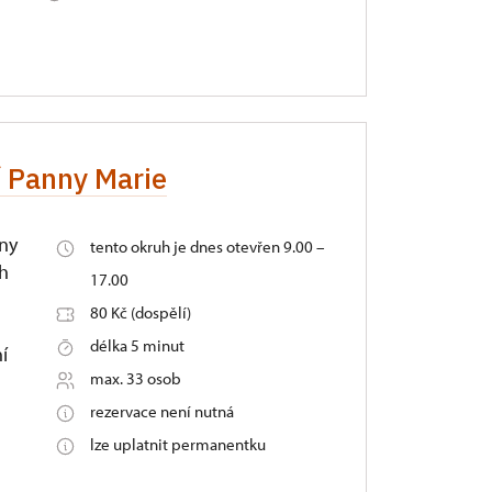
í Panny Marie
hny
tento okruh je dnes otevřen 9.00 –
ch
17.00
80 Kč (dospělí)
délka 5 minut
ní
max. 33 osob
rezervace není nutná
lze uplatnit permanentku