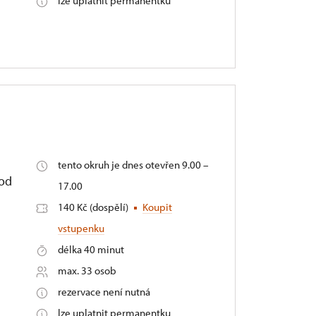
lze uplatnit permanentku
tento okruh je dnes otevřen 9.00 –
 od
17.00
140 Kč (dospělí)
Koupit
vstupenku
délka 40 minut
max. 33 osob
rezervace není nutná
lze uplatnit permanentku