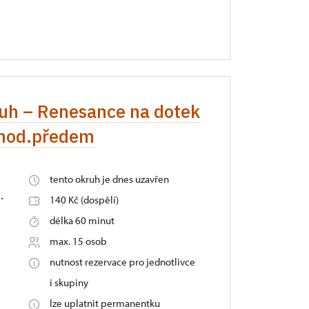
kruh – Renesance na dotek
 hod.předem
tento okruh je dnes uzavřen
.
140 Kč (dospělí)
délka 60 minut
max. 15 osob
nutnost rezervace pro jednotlivce
i skupiny
lze uplatnit permanentku