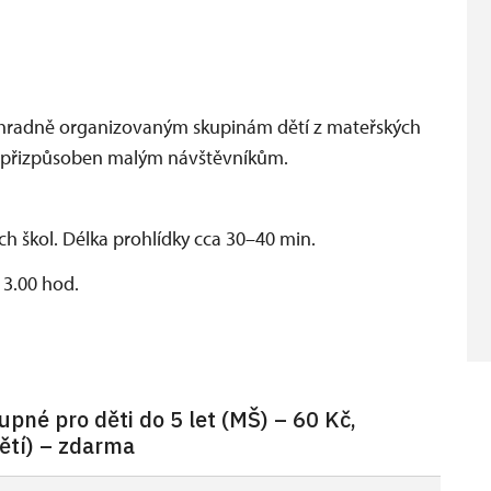
výhradně organizovaným skupinám dětí z mateřských
je přizpůsoben malým návštěvníkům.
h škol. Délka prohlídky cca 30–40 min.
13.00 hod.
pné pro děti do 5 let (MŠ) – 60 Kč,
ětí) – zdarma