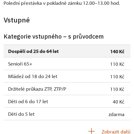
Polední přestávka v pokladně zámku 12.00–13.00 hod.
Vstupné
Kategorie vstupného – s průvodcem
Dospělí od 25 do 64 let
140 Kč
Senioři 65+
110 Kč
Mládež od 18 do 24 let
110 Kč
Držitelé průkazu ZTP, ZTP/P
110 Kč
Děti od 6 do 17 let
40 Kč
Děti do 5 let
zdarma
Průvodce držitele průkazu ZTP/P
zdarma
Zobrazit další