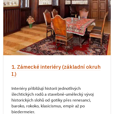
Průkaz Náš člověk (pouze držitel)
zdarma
1. Zámecké interiéry (základní okruh
I.)
Interiéry přibližují historii jednotlivých
šlechtických rodů a stavebně-umělecký vývoj
historických slohů od gotiky přes renesanci,
baroko, rokoko, klasicismus, empír až po
biedermeier.