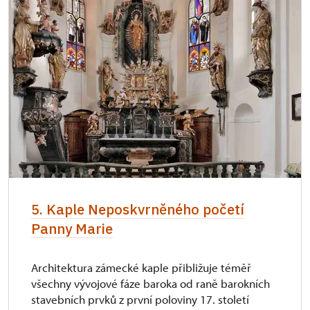
5. Kaple Neposkvrněného početí
Panny Marie
Architektura zámecké kaple přibližuje téměř
všechny vývojové fáze baroka od raně barokních
stavebních prvků z první poloviny 17. století