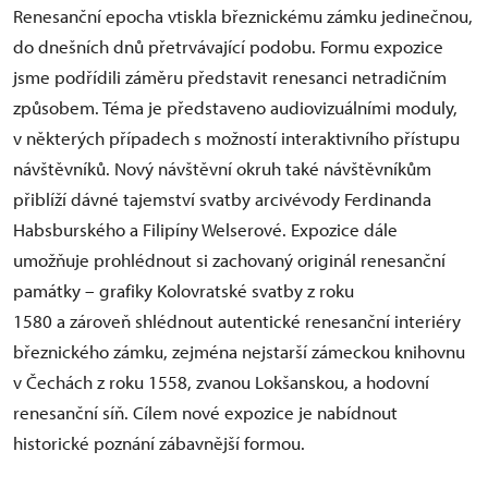
Renesanční epocha vtiskla březnickému zámku jedinečnou,
do dnešních dnů přetrvávající podobu. Formu expozice
jsme podřídili záměru představit renesanci netradičním
způsobem. Téma je představeno audiovizuálními moduly,
v některých případech s možností interaktivního přístupu
návštěvníků. Nový návštěvní okruh také návštěvníkům
přiblíží dávné tajemství svatby arcivévody Ferdinanda
Habsburského a Filipíny Welserové. Expozice dále
umožňuje prohlédnout si zachovaný originál renesanční
památky – grafiky Kolovratské svatby z roku
1580 a zároveň shlédnout autentické renesanční interiéry
březnického zámku, zejména nejstarší zámeckou knihovnu
v Čechách z roku 1558, zvanou Lokšanskou, a hodovní
renesanční síň. Cílem nové expozice je nabídnout
historické poznání zábavnější formou.