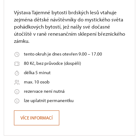
Výstava Tajemné bytosti brdských lesů vtahuje
zejména dětské návštěvníky do mystického světa
pohádkových bytostí, jež našly své dočasné
útočiště v raně renesančním sklepení březnického
zámku.
tento okruh je dnes otevřen 9.00 – 17.00
80 Kč, bez průvodce (dospělí)
délka 5 minut
max. 10 osob
rezervace není nutná
lze uplatnit permanentku
VÍCE INFORMACÍ