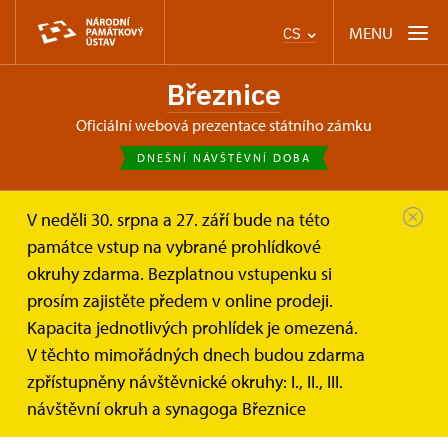
MENU
CS
Březnice
oficiální webová prezentace státního zámku
DNEŠNÍ NÁVŠTĚVNÍ DOBA
V neděli 30. srpna a 27. září bude na této
Březnice
Informace pro návštěvníky
památce vstup na vybrané prohlídkové
Prohlídkové okruhy
Interaktivní audiovizuální okruh –...
okruhy zdarma. Bezplatnou vstupenku si
prosím zajistěte předem v online prodeji.
Interaktivní audiovizuální okruh –
Kapacita jednotlivých prohlídek je omezená.
Renesance na dotek – pouze na
V těchto mimořádných dnech budou zdarma
objednávku min. 24 hod.předem
zpřístupněny návštěvnické okruhy: I., II., III.
návštěvní okruh a synagoga Březnice