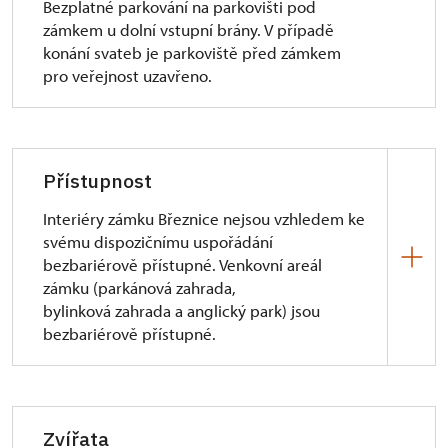
Bezplatné parkování na parkovišti pod
zámkem u dolní vstupní brány. V případě
konání svateb je parkoviště před zámkem
pro veřejnost uzavřeno.
Přístupnost
Interiéry zámku Březnice nejsou vzhledem ke
svému dispozičnímu uspořádání
bezbariérově přístupné. Venkovní areál
zámku (parkánová zahrada,
bylinková zahrada a anglický park) jsou
bezbariérově přístupné.
Informace pro návštěvníky se sníženou možností
pohybu a orientace
Zvířata
Vozíčkáři