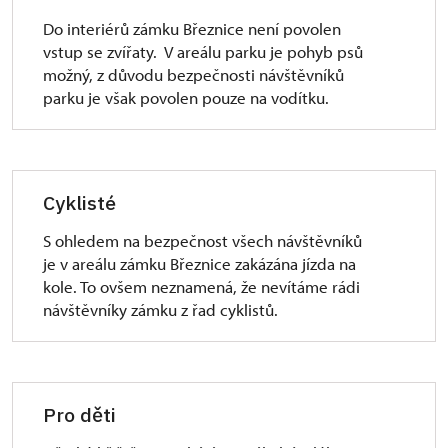
Do interiérů zámku Březnice není povolen
1. Rozsah přístupnosti památky – návštěvnických
vstup se zvířaty. V areálu parku je pohyb psů
okruhů
možný, z důvodu bezpečnosti návštěvníků
památka je pro vozíčkáře zcela přístupná pouze
parku je však povolen pouze na vodítku.
s doprovodem (zajišťujícím nejčastěji vynesení
a snesení do patra a z patra)
2. Doprava – železniční stanice s plošinou
pro vozíčkáře
Cyklisté
České dráhy, a.s.
S ohledem na bezpečnost všech návštěvníků
je v areálu zámku Březnice zakázána jízda na
3. MHD – Městská hromadní doprava –
kole. To ovšem neznamená, že nevítáme rádi
nízkopodlažní dopravní prostředky
návštěvníky zámku z řad cyklistů.
jízdní řády MHD
4. Přístup autem k památce
Pro děti
ne