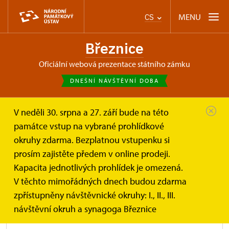
MENU
CS
Březnice
oficiální webová prezentace státního zámku
DNEŠNÍ NÁVŠTĚVNÍ DOBA
V neděli 30. srpna a 27. září bude na této
Březnice
Informace pro návštěvníky
památce vstup na vybrané prohlídkové
okruhy zdarma. Bezplatnou vstupenku si
Informace pro návštěvníky
prosím zajistěte předem v online prodeji.
Kapacita jednotlivých prohlídek je omezená.
V těchto mimořádných dnech budou zdarma
zpřístupněny návštěvnické okruhy: I., II., III.
návštěvní okruh a synagoga Březnice
Parkování