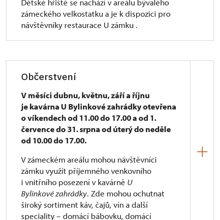
Dětské hřiště se nachází v areálu bývalého
5. Parkování – vyhrazená místa pro řidiče –
zámeckého velkostatku a je k dispozici pro
návštěvníky s omezenou schopností pohybu
návštěvníky restaurace U zámku .
a orientace
ne
6. Přístupnost parkoviště
Občerstvení
při přesunu z parkoviště k zámku není nutný
V měsíci dubnu, květnu, září a říjnu
doprovod
je kavárna U Bylinkové zahrádky otevřena
7. Přístup pro vozíčkáře na
o víkendech od 11.00 do 17.00 a od 1.
července do 31. srpna od úterý do neděle
a) mechanickém vozíku
od 10.00 do 17.00.
b) elektrickém vozíku
V zámeckém areálu mohou návštěvníci
zámku využít příjemného venkovního
obojí
i vnitřního posezení v kavárně
U
8. Možnost dobíjení baterie elektrického vozíku
Bylinkové zahrádky
. Zde mohou ochutnat
v areálu památky
široký sortiment káv, čajů, vín a další
speciality – domácí bábovku, domácí