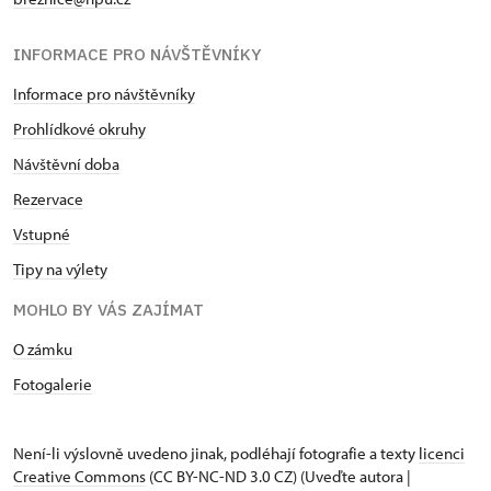
a) šířka dveří do předsíňky / průjezdu 80 cm
vlastního sebevědomí a k jistějšímu ukotvení ke
komunitě, ve které žijeme.
INFORMACE PRO NÁVŠTĚVNÍKY
b) výška kliky 105
Informace pro návštěvníky
c) dveře jsou lehce otevíratelné
Prohlídkové okruhy
d) směr otevírání dveří dovnitř
Návštěvní doba
e) komentář k možnosti manipulace s vozíkem
Rezervace
v předsíňce: průchodu snadná manipulace
Vstupné
15. WC kabinka – jsou před vstupem do WC kabinky
Tipy na výlety
schody?
MOHLO BY VÁS ZAJÍMAT
ne
O zámku
16. Bezbariérově neupravená toaleta pro vozíčkáře
Fotogalerie
– kabina WC:
a) šířka dveří / průjezdu po otevření 60 cm
Není-li výslovně uvedeno jinak, podléhají fotografie a texty
licenci
Creative Commons
(CC BY-NC-ND 3.0 CZ) (Uveďte autora |
b) výška kliky kabiny WC 105 cm