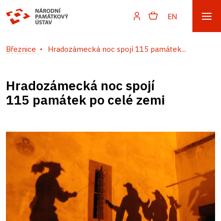
EN
Březnice
Hradozámecká noc spojí 115 památek...
Hradozámecká noc spojí
115 památek po celé zemi