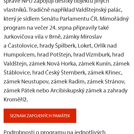
správě NPÚ zapojují desítky objektů jiných
vlastníků. Tradičně například Valdštejnský palác,
který je sídlem Senátu Parlamentu ČR. Mimořádný
program na večer 24. srpna připravily také
Jurkovičova vila v Brně, zámky Miroslav
a Častolovice, hrady Špilberk, Loket, Orlík nad
Humpolcem, hrad Potštejn, hrad Vízmburk, hrad
Valdštejn, zámek Nová Horka, zámek Kunín, zámek
Štáblovice, hrad Český Šternberk, zámek Křinec,
zámek Neustupov, zámek Radim, zámek Stránov,
zámek Pátek nebo Arcibiskupský zámek a zahrady
Kroměříž.
SEZNAM ZAPOJENÝCH PAMÁTEK
Podrobnosti o programu na jednotlivých