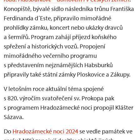
Konopiště, bývalé sídlo následníka trůnu Františka
Ferdinanda d´Este, připravilo mimořádné
prohlídky zámku, koncert nebo ukázky dravců
a šermířů. Program zahájí příjezd koňského
spřežení a historických vozů. Propojení
mimořádného večerního programu
s představením nejznámějších Habsburků
připravily také státní zámky Ploskovice a Zákupy.
V letošním roce aktuální téma spojené
s 820. výročím svatořečení sv. Prokopa pak
s programem Hradozámecké noci propojil Klášter
Sázava.
Do
Hradozámecké noci 2024
se vedle památek ve