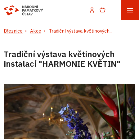
Březnice
Akce
Tradiční výstava květinových...
Tradiční výstava květinových
instalací "HARMONIE KVĚTIN"