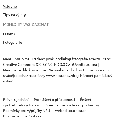
Vstupné
Tipy na výlety
MOHLO BY VÁS ZAJÍMAT
O zámku
Fotogalerie
Není-li výslovně uvedeno jinak, podléhají fotografie a texty
licenci
Creative Commons
(CC BY-NC-ND 3.0 CZ) (Uveďte autora |
Neužívejte dílo komerčně | Nezasahujte do díla). Při užití obsahu
uvádějte odkaz na stránky www.npu.cz a „zdroj: Národní památkový
ústav“
Právní ujednání
Prohlášení o přístupnosti
Řešení
spotřebitelských sporů
Všeobecné obchodní podmínky
Podmínky pro výpůjčky NPÚ
webeditor@npu.cz
Provozuje BluePool s.r.o.