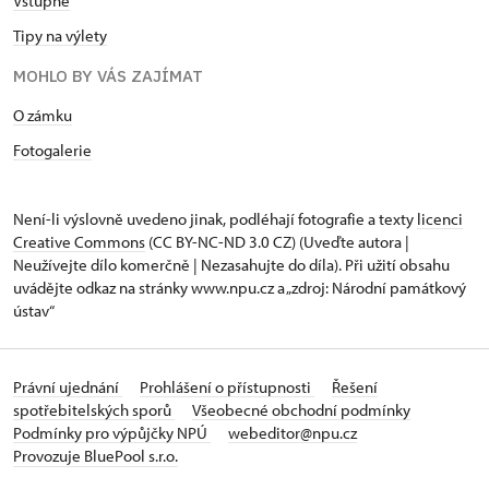
Vstupné
Tipy na výlety
MOHLO BY VÁS ZAJÍMAT
O zámku
Fotogalerie
Není-li výslovně uvedeno jinak, podléhají fotografie a texty
licenci
Creative Commons
(CC BY-NC-ND 3.0 CZ) (Uveďte autora |
Neužívejte dílo komerčně | Nezasahujte do díla). Při užití obsahu
uvádějte odkaz na stránky www.npu.cz a „zdroj: Národní památkový
ústav“
Právní ujednání
Prohlášení o přístupnosti
Řešení
spotřebitelských sporů
Všeobecné obchodní podmínky
Podmínky pro výpůjčky NPÚ
webeditor@npu.cz
Provozuje BluePool s.r.o.