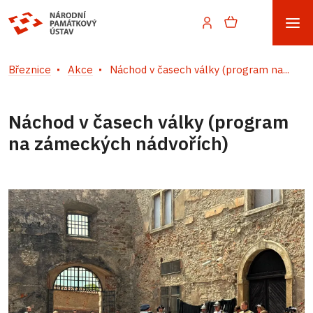
Březnice
Akce
Náchod v časech války (program na...
Náchod v časech války (program
na zámeckých nádvořích)