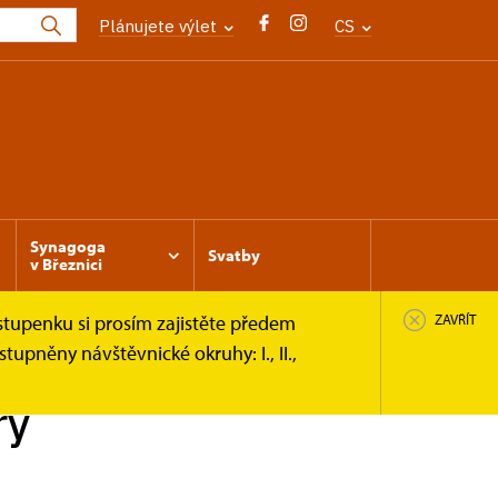
Plánujete výlet
CS
Synagoga
Svatby
v Březnici
stupenku si prosím zajistěte předem
ZAVŘÍT
upněny návštěvnické okruhy: I., II.,
ry