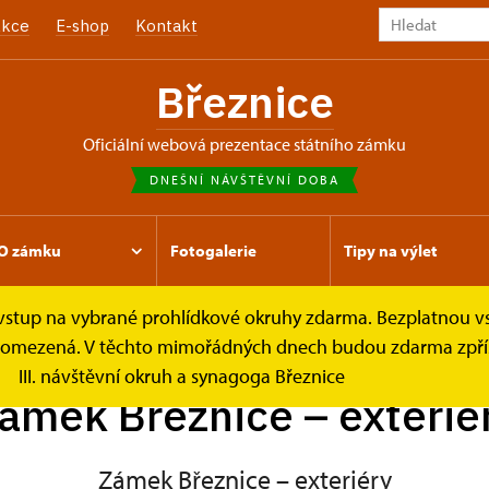
kce
E-shop
Kontakt
Březnice
oficiální webová prezentace státního zámku
DNEŠNÍ NÁVŠTĚVNÍ DOBA
O zámku
Fotogalerie
Tipy na výlet
e vstup na vybrané prohlídkové okruhy zdarma. Bezplatnou v
– exteriéry
je omezená. V těchto mimořádných dnech budou zdarma zpříst
III. návštěvní okruh a synagoga Březnice
ámek Březnice – exterié
Zámek Březnice – exteriéry