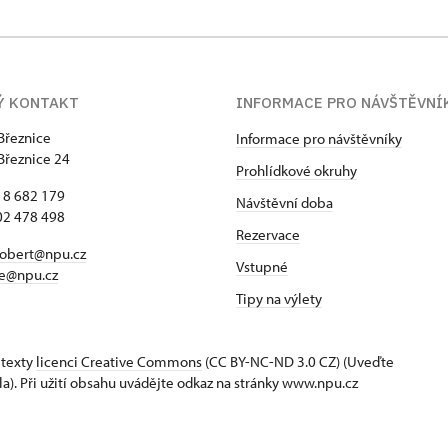
Ý KONTAKT
INFORMACE PRO NÁVŠTĚVNÍ
Březnice
Informace pro návštěvníky
Březnice 24
Prohlídkové okruhy
18 682 179
Návštěvní doba
02 478 498
Rezervace
robert@npu.cz
Vstupné
ce@npu.cz
Tipy na výlety
 texty
licenci Creative Commons
(CC BY-NC-ND 3.0 CZ) (Uveďte
la). Při užití obsahu uvádějte odkaz na stránky www.npu.cz