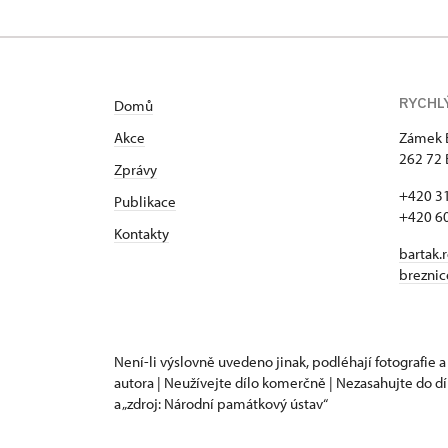
RYCHL
Domů
Akce
Zámek 
262 72 
Zprávy
+420 3
Publikace
+420 6
Kontakty
bartak.
brezni
Není-li výslovně uvedeno jinak, podléhají fotografie a
autora | Neužívejte dílo komerčně | Nezasahujte do dí
a „zdroj: Národní památkový ústav“