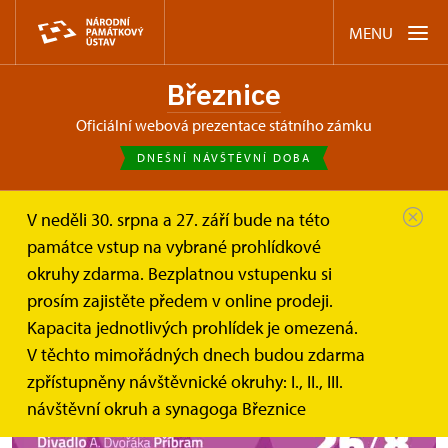
MENU
Březnice
oficiální webová prezentace státního zámku
DNEŠNÍ NÁVŠTĚVNÍ DOBA
V neděli 30. srpna a 27. září bude na této
Březnice
Akce
Kdyby tisíc klarinetů – divadlo na...
památce vstup na vybrané prohlídkové
okruhy zdarma. Bezplatnou vstupenku si
Kdyby tisíc klarinetů – divadlo na
prosím zajistěte předem v online prodeji.
nádvoří zámku Březnice
Kapacita jednotlivých prohlídek je omezená.
V těchto mimořádných dnech budou zdarma
zpřístupněny návštěvnické okruhy: I., II., III.
návštěvní okruh a synagoga Březnice