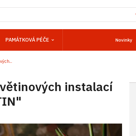
PAMÁTKOVÁ PÉČE
Novinky
vých...
větinových instalací
IN"