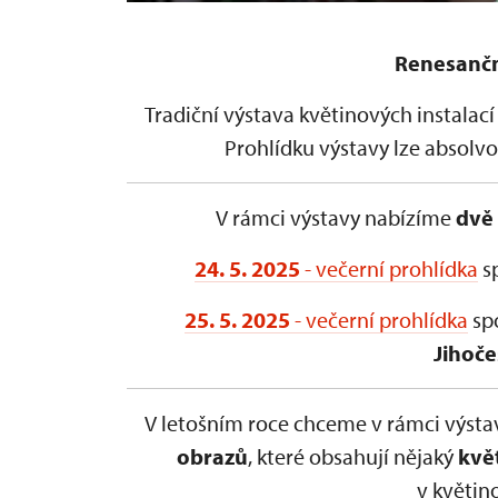
Renesančn
Tradiční výstava květinových instalac
Prohlídku výstavy lze absolv
V rámci výstavy nabízíme
dvě 
24. 5. 2025
- večerní prohlídka
s
25. 5. 2025
- večerní prohlídka
sp
Jihoč
V letošním roce chceme v rámci výst
obrazů
, které obsahují nějaký
kvě
v květin