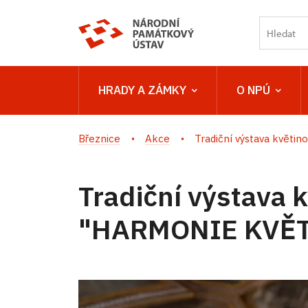
HRADY A ZÁMKY
O NPÚ
Březnice
Akce
Tradiční výstava květino
Tradiční výstava k
"HARMONIE KVĚT