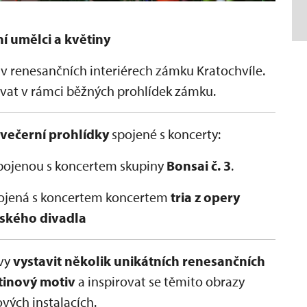
í umělci a květiny
í v renesančních interiérech zámku Kratochvíle.
ovat v rámci běžných prohlídek zámku.
večerní prohlídky
spojené s koncerty:
pojenou s koncertem skupiny
Bonsai č. 3
.
ojená s koncertem koncertem
tria z opery
eského divadla
avy
vystavit několik unikátních renesančních
tinový motiv
a inspirovat se těmito obrazy
ových instalacích.