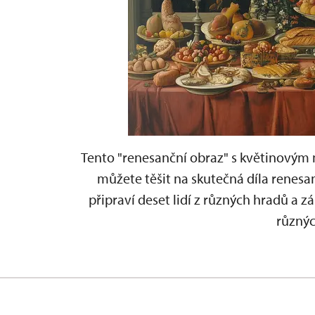
Tento "renesanční obraz" s květinový
můžete těšit na skutečná díla renesan
připraví deset lidí z různých hradů a z
různýc