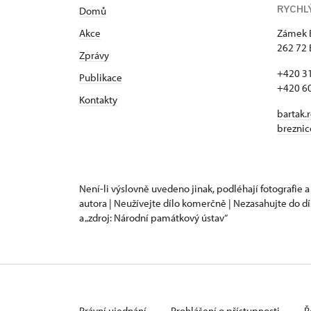
RYCHL
Domů
Akce
Zámek 
262 72 
Zprávy
+420 3
Publikace
+420 6
Kontakty
bartak.
brezni
Není-li výslovně uvedeno jinak, podléhají fotografie a
autora | Neužívejte dílo komerčně | Nezasahujte do dí
a „zdroj: Národní památkový ústav“
Právní ujednání
Prohlášení o přístupnosti
Ř