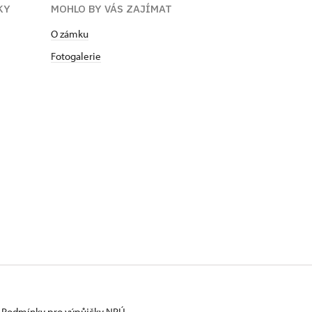
KY
MOHLO BY VÁS ZAJÍMAT
O zámku
Fotogalerie
Podmínky pro výpůjčky NPÚ