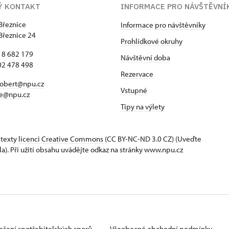
Ý KONTAKT
INFORMACE PRO NÁVŠTĚVNÍ
Březnice
Informace pro návštěvníky
Březnice 24
Prohlídkové okruhy
18 682 179
Návštěvní doba
02 478 498
Rezervace
robert@npu.cz
Vstupné
ce@npu.cz
Tipy na výlety
 texty
licenci Creative Commons
(CC BY-NC-ND 3.0 CZ) (Uveďte
la). Při užití obsahu uvádějte odkaz na stránky www.npu.cz
ešení spotřebitelských sporů
Všeobecné obchodní podmínky